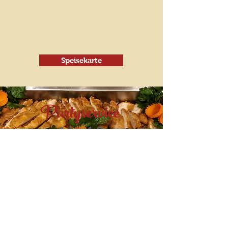
Speisekarte
Partyservice
Ab 10
Personen
Rufen Sie uns an
05250/936670